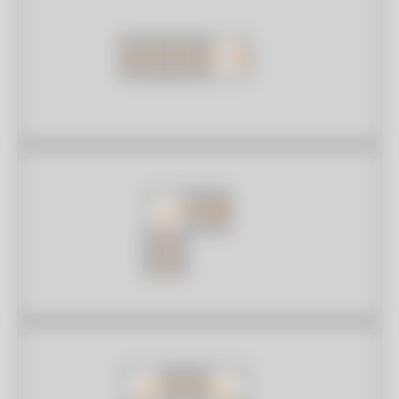
WIJZIGEN
Standaard verdiepingshoogte
Breedte trap
VOLGENDE