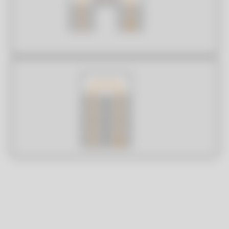
Verdiepingshoogtes
Voer de FTF-hoogte in en specificeer het bereik van
verdiepingen waarop dit van toepassing is.
Verdiepingshoogtes
Aantal
Verdieping(en)
verdiepingen
mm
+
+
Toevoegen
+
INFO?