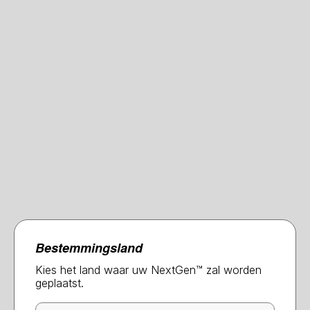
Lengte
Aantal
Prijs
Toevoegen
+
INFO?
Type glas
Bestemmingsland
STANDAARD
2x 10mm floatglas
Kies het land waar uw NextGen™ zal worden
geplaatst.