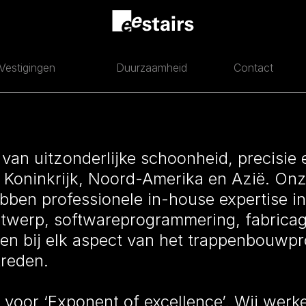
Vestigingen
Duurzaamheid
Contact
van uitzonderlijke schoonheid, precisie en
d Koninkrijk, Noord-Amerika en Azië. Onz
bben professionele in-house expertise in
twerp, softwareprogrammering, fabricage 
ten bij elk aspect van het trappenbouwp
treden.
at voor ‘Exponent of excellence’. Wij we