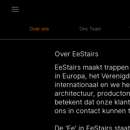
Open
menu
Over ons
Ons Team
Over EeStairs
EeStairs maakt trappen 
in Europa, het Verenig
internationaal en we he
architectuur, producton
betekent dat onze klan
ons in contact kunnen 
De ‘Ee’ in EeStairs sta