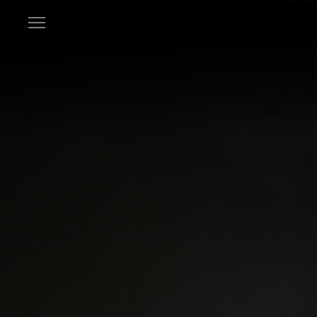
Stairs
Open
menu
|
Staircase
design
-
EeStairs