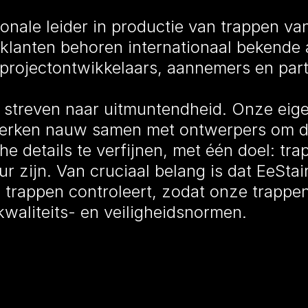
ionale leider in productie van trappen va
 klanten behoren internationaal bekende 
projectontwikkelaars, aannemers en parti
n streven naar uitmuntendheid. Onze eig
werken nauw samen met ontwerpers om de
che details te verfijnen, met één doel: t
r zijn. Van cruciaal belang is dat EeStai
n trappen controleert, zodat onze trapp
kwaliteits- en veiligheidsnormen.