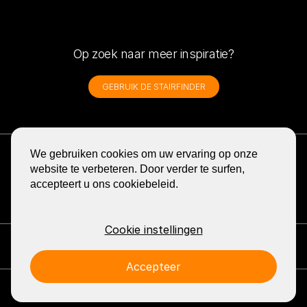
Op zoek naar meer inspiratie?
GEBRUIK DE STAIRFINDER
ONTVANG DE NIEUWSBRIEF
We gebruiken cookies om uw ervaring op onze
BLOG
website te verbeteren. Door verder te surfen,
accepteert u ons cookiebeleid.
DELEN
GA
GA
GA
GA
GA
NAAR
NAAR
NAAR
NAAR
NAAR
DE
DE
DE
DE
DE
FACEBOOK
YOUTUBE
LINKEDIN
PINTEREST
INSTA
Cookie instellingen
PAGINA
PAGINA
PAGINA
PAGINA
PAGINA
VAN
VAN
VAN
VAN
VAN
Contact: EeStairs
+1 (226) 381 0111
info@eestairs.com
EESTAIRS
EESTAIRS
EESTAIRS
EESTAIRS
EESTAI
Accepteer
Legal Notice
Press
© 2026 EeStairs.