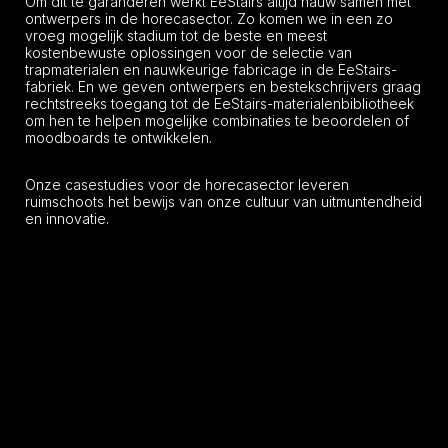
Om dit te garanderen werkt EeStairs altijd nauw samen met
ontwerpers in de horecasector. Zo komen we in een zo
vroeg mogelijk stadium tot de beste en meest
kostenbewuste oplossingen voor de selectie van
trapmaterialen en nauwkeurige fabricage in de EeStairs-
fabriek. En we geven ontwerpers en bestekschrijvers graag
rechtstreeks toegang tot de EeStairs-materialenbibliotheek
om hen te helpen mogelijke combinaties te beoordelen of
moodboards te ontwikkelen.
Onze casestudies voor de horecasector leveren
ruimschoots het bewijs van onze cultuur van uitmuntendheid
en innovatie.