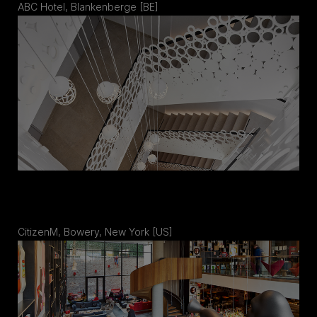
ABC Hotel, Blankenberge [BE]
CitizenM, Bowery, New York [US]