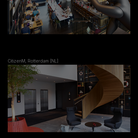
CitizenM, Rotterdam [NL]