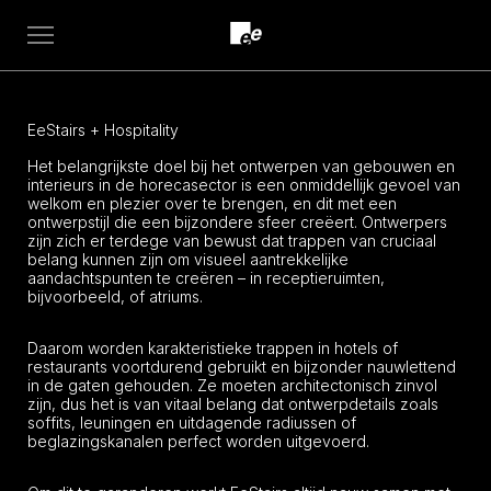
Open
menu
EeStairs + Hospitality
Het belangrijkste doel bij het ontwerpen van gebouwen en
interieurs in de horecasector is een onmiddellijk gevoel van
welkom en plezier over te brengen, en dit met een
ontwerpstijl die een bijzondere sfeer creëert. Ontwerpers
zijn zich er terdege van bewust dat trappen van cruciaal
belang kunnen zijn om visueel aantrekkelijke
aandachtspunten te creëren – in receptieruimten,
bijvoorbeeld, of atriums.
Daarom worden karakteristieke trappen in hotels of
restaurants voortdurend gebruikt en bijzonder nauwlettend
in de gaten gehouden. Ze moeten architectonisch zinvol
zijn, dus het is van vitaal belang dat ontwerpdetails zoals
soffits, leuningen en uitdagende radiussen of
beglazingskanalen perfect worden uitgevoerd.