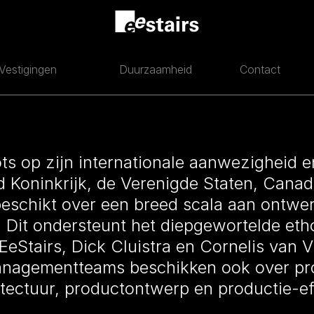
Vestigingen
Duurzaamheid
Contact
ots op zijn internationale aanwezigheid e
 Koninkrijk, de Verenigde Staten, Canada
schikt over een breed scala aan ontwer
 Dit ondersteunt het diepgewortelde eth
eStairs, Dick Cluistra en Cornelis van Vl
anagementteams beschikken ook over pro
tectuur, productontwerp en productie-eff