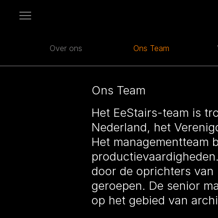
Open
menu
Over ons
Ons Team
Ons Team
Het EeStairs-team is tr
Nederland, het Verenigd
Het managementteam be
productievaardigheden.
door de oprichters van E
geroepen. De senior m
op het gebied van archi