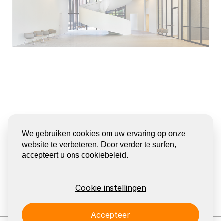
ONTVANG DE NIEUWSBRIEF
We gebruiken cookies om uw ervaring op onze
BLOG
website te verbeteren. Door verder te surfen,
accepteert u ons cookiebeleid.
DELEN
GA
GA
GA
GA
GA
NAAR
NAAR
NAAR
NAAR
NAAR
DE
DE
DE
DE
DE
FACEBOOK
YOUTUBE
LINKEDIN
PINTEREST
INSTA
Cookie instellingen
PAGINA
PAGINA
PAGINA
PAGINA
PAGINA
VAN
VAN
VAN
VAN
VAN
Contact: EeStairs
+1 (226) 381 0111
info@eestairs.com
EESTAIRS
EESTAIRS
EESTAIRS
EESTAIRS
EESTAI
Accepteer