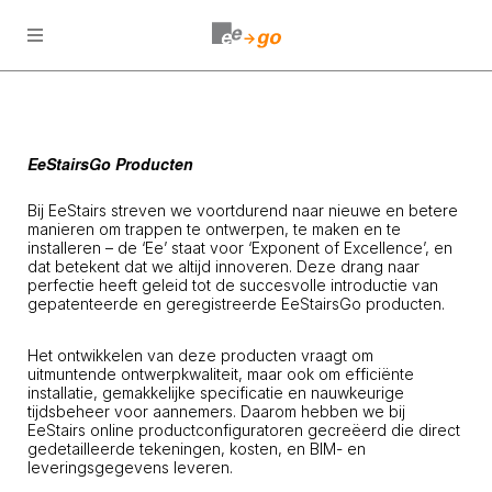
Open
menu
EeStairsGo Producten
Bij EeStairs streven we voortdurend naar nieuwe en betere
manieren om trappen te ontwerpen, te maken en te
installeren – de ‘Ee’ staat voor ‘Exponent of Excellence’, en
dat betekent dat we altijd innoveren. Deze drang naar
perfectie heeft geleid tot de succesvolle introductie van
gepatenteerde en geregistreerde EeStairsGo producten.
Het ontwikkelen van deze producten vraagt om
uitmuntende ontwerpkwaliteit, maar ook om efficiënte
installatie, gemakkelijke specificatie en nauwkeurige
tijdsbeheer voor aannemers. Daarom hebben we bij
EeStairs online productconfiguratoren gecreëerd die direct
gedetailleerde tekeningen, kosten, en BIM- en
leveringsgegevens leveren.