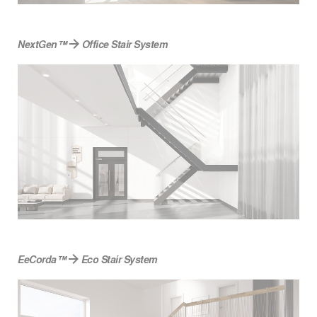
NextGen™
Office Stair System
EeCorda™
Eco Stair System