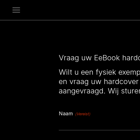
Open
menu
Vraag uw EeBook hard
Wilt u een fysiek exem
en vraag uw hardcover 
aangevraagd. Wij sturen
Naam
(Vereist)