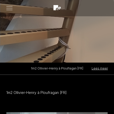
Open
menu
Lees meer
1m2 Ollivier-Henry à Ploufragan [FR]
1m2 Ollivier-Henry à Ploufragan [FR]