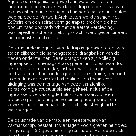
Aquon, een organisatie gewijd aan waterkwaliteit en
milieukundig onderzoek, wilde een trap die de missie van
evenwicht en duurzaamheid in hun hoofdkantoor in Houten
weerspiegelde. Vakwerk Architecten werkte samen met
EeStairs om een spiraalvormige trap te creëren die het
podium naadloos verbindt met de eerste verdieping,
waarbij esthetische aantrekkingskracht werd gecombineerd
met robuuste functionaliteit.
De structurele integriteit van de trap is gebaseerd op twee
stalen zijkanten die samengestelde draagbalken van de
treden ondersteunen. Deze draagbalken zijn volledig
ingekapseld in drielaags Pools grenen multiplex, waardoor
de treden een natuurlijke, tastbare warmte krijgen die
contrasteert met het onderliggende stalen frame, gegrond
in een duurzame zinkfosfaatcoating. Een technische
uitdaging was de montage van deze aanzienlijke
spiraalvormige structuur als één geheel, inclusief de
ingewikkeld vervaardigde balustrade, waarvoor een
precieze positionering en verbinding nodig waren om
zowel visuele samenhang als structurele stevigheid te
waarborgen.
De balustrade van de trap, een meesterwerk van
vakmanschap, bestaat uit vier lagen Pools grenen multiplex,
zorgvuldig in 3D gevormd en gelamineerd. Het oppervlak
van de balustrade is versierd met een patroon van