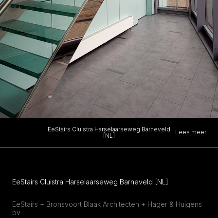
EeStairs Cluistra Harselaarseweg Barneveld
Lees meer
[NL]
EeStairs Cluistra Harselaarseweg Barneveld [NL]
EeStairs + Bronsvoort Blaak Architecten + Hager & Huigens
bv