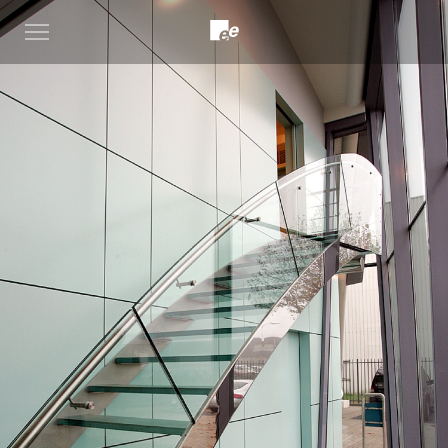
Open
menu