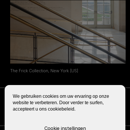
The Frick Collection, New York [US]
ONTVANG DE NIEUWSBRIEF
We gebruiken cookies om uw ervaring op onze
BLOG
website te verbeteren. Door verder te surfen,
accepteert u ons cookiebeleid.
DELEN
GA
GA
GA
GA
GA
NAAR
NAAR
NAAR
NAAR
NAAR
DE
DE
DE
DE
DE
FACEBOOK
YOUTUBE
LINKEDIN
PINTEREST
INSTA
Cookie instellingen
PAGINA
PAGINA
PAGINA
PAGINA
PAGINA