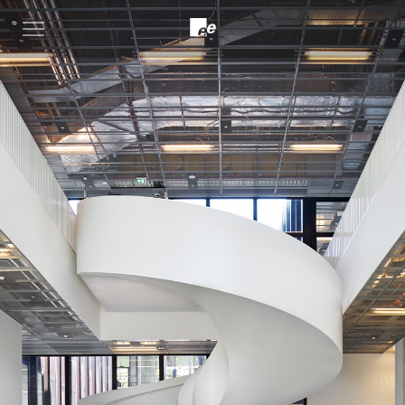
Open
menu