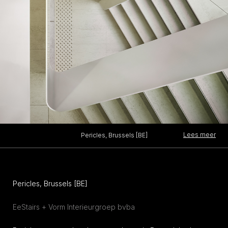
Lees meer
Pericles, Brussels [BE]
Pericles, Brussels [BE]
EeStairs + Vorm Interieurgroep bvba