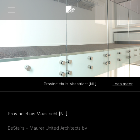
Open
menu
Lees meer
Provinciehuis Maastricht [NL]
Provinciehuis Maastricht [NL]
EeStairs + Maurer United Architects bv