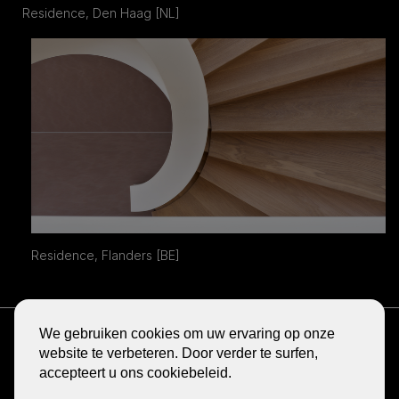
Residence, Den Haag [NL]
Residence, Flanders [BE]
ONTVANG DE NIEUWSBRIEF
We gebruiken cookies om uw ervaring op onze
BLOG
website te verbeteren. Door verder te surfen,
accepteert u ons cookiebeleid.
DELEN
GA
GA
GA
GA
GA