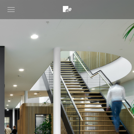
Open
menu