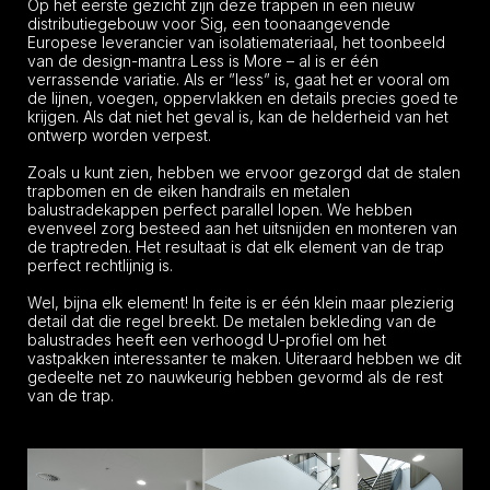
Op het eerste gezicht zijn deze trappen in een nieuw
distributiegebouw voor Sig, een toonaangevende
Europese leverancier van isolatiemateriaal, het toonbeeld
van de design-mantra Less is More – al is er één
verrassende variatie. Als er ”less” is, gaat het er vooral om
de lijnen, voegen, oppervlakken en details precies goed te
krijgen. Als dat niet het geval is, kan de helderheid van het
ontwerp worden verpest.
Zoals u kunt zien, hebben we ervoor gezorgd dat de stalen
trapbomen en de eiken handrails en metalen
balustradekappen perfect parallel lopen. We hebben
evenveel zorg besteed aan het uitsnijden en monteren van
de traptreden. Het resultaat is dat elk element van de trap
perfect rechtlijnig is.
Wel, bijna elk element! In feite is er één klein maar plezierig
detail dat die regel breekt. De metalen bekleding van de
balustrades heeft een verhoogd U-profiel om het
vastpakken interessanter te maken. Uiteraard hebben we dit
gedeelte net zo nauwkeurig hebben gevormd als de rest
van de trap.