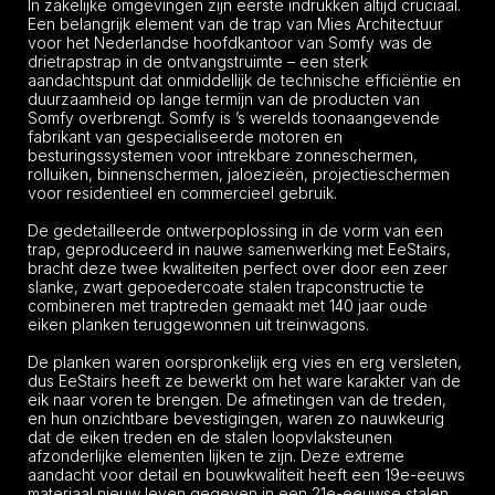
In zakelijke omgevingen zijn eerste indrukken altijd cruciaal.
Een belangrijk element van de trap van Mies Architectuur
voor het Nederlandse hoofdkantoor van Somfy was de
drietrapstrap in de ontvangstruimte – een sterk
aandachtspunt dat onmiddellijk de technische efficiëntie en
duurzaamheid op lange termijn van de producten van
Somfy overbrengt. Somfy is ’s werelds toonaangevende
fabrikant van gespecialiseerde motoren en
besturingssystemen voor intrekbare zonneschermen,
rolluiken, binnenschermen, jaloezieën, projectieschermen
voor residentieel en commercieel gebruik.
De gedetailleerde ontwerpoplossing in de vorm van een
trap, geproduceerd in nauwe samenwerking met EeStairs,
bracht deze twee kwaliteiten perfect over door een zeer
slanke, zwart gepoedercoate stalen trapconstructie te
combineren met traptreden gemaakt met 140 jaar oude
eiken planken teruggewonnen uit treinwagons.
De planken waren oorspronkelijk erg vies en erg versleten,
dus EeStairs heeft ze bewerkt om het ware karakter van de
eik naar voren te brengen. De afmetingen van de treden,
en hun onzichtbare bevestigingen, waren zo nauwkeurig
dat de eiken treden en de stalen loopvlaksteunen
afzonderlijke elementen lijken te zijn. Deze extreme
aandacht voor detail en bouwkwaliteit heeft een 19e-eeuws
materiaal nieuw leven gegeven in een 21e-eeuwse stalen