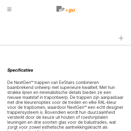
Open
menu
Specificaties
De NextGen™ trappen van EeStairs combineren
baanbrekend ontwerp met superieure kwaliteit. Met hun
strakke lijnen en minimalistische details bieden ze een
nieuwe maatstaf in trapontwerp. De trappen zijn aanpasbaar
met drie kleurenopties voor de treden en elke RAL-kleur
voor de trapbomen, waardoor NextGen™ een echt designer
trappensysteem is. Bovendien wordt hun duurzaamheid
versterkt door de keuze uit houten of roestvrijstalen
leuningen en drie soorten glas voor de balustrades, wat
zorgt voor zowel esthetische aantrekkingskracht als