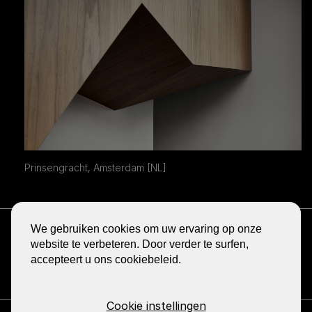
Prinsengracht, Amsterdam [NL]
ONTVANG DE NIEUWSBRIEF
We gebruiken cookies om uw ervaring op onze
BLOG
website te verbeteren. Door verder te surfen,
accepteert u ons cookiebeleid.
DELEN
GA
GA
GA
GA
GA
NAAR
NAAR
NAAR
NAAR
NAAR
DE
DE
DE
DE
DE
FACEBOOK
YOUTUBE
LINKEDIN
PINTEREST
INSTA
Cookie instellingen
PAGINA
PAGINA
PAGINA
PAGINA
PAGINA