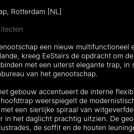
ap, Rotterdam [NL]
itecten
enootschap een nieuw multifunctioneel 
lande, kreeg EeStairs de opdracht om d
rbinden met een uiterst elegante trap, i
enbureau van het genootschap.
et gebouw accentueert de interne flexibi
De hoofdtrap weerspiegelt de modernistis
et een sierlijke spiraal van witgeverfde
er in het daglicht prachtig uitzien. De ge
alustrades, de soffit en de houten leunin