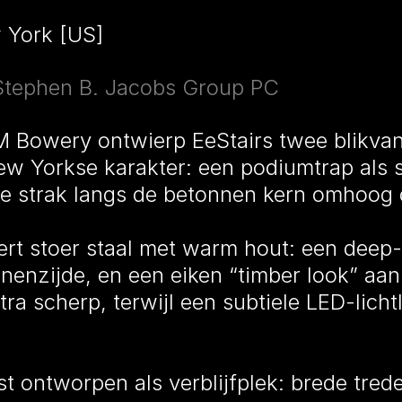
 York [US]
 Stephen B. Jacobs Group PC
nM Bowery ontwierp EeStairs twee blikvan
ew Yorkse karakter: een podiumtrap als s
e strak langs de betonnen kern omhoog d
rt stoer staal met warm hout: een deep-
nenzijde, en een eiken “timber look” aan
tra scherp, terwijl een subtiele LED-licht
 ontworpen als verblijfplek: brede tred