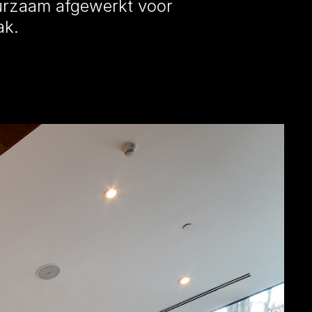
uurzaam afgewerkt voor
ak.