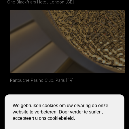
One Blackfriars Hotel, London [GB]
Partouche Pasino Club, Paris [FR]
ONTVANG DE NIEUWSBRIEF
We gebruiken cookies om uw ervaring op onze
BLOG
website te verbeteren. Door verder te surfen,
accepteert u ons cookiebeleid.
DELEN
GA
GA
GA
GA
GA
NAAR
NAAR
NAAR
NAAR
NAAR